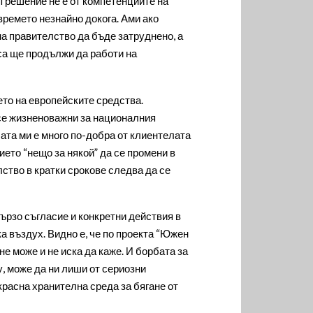
 решение не е от компетенциите на
времето незнайно докога. Ами ако
а правителство да бъде затруднено, а
аса ще продължи да работи на
то на европейските средства.
 се жизненоважни за националния
ата ми е много по-добра от клиентелата
нието “нещо за някой” да се промени в
лство в кратки срокове следва да се
ързо съгласие и конкретни действия в
а въздух. Видно е, че по проекта “Южен
 не може и не иска да каже. И борбата за
у, може да ни лиши от сериозни
расна хранителна среда за бягане от