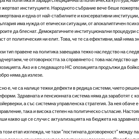
е жертват институциите. Народното събрание вече беше пожертва
ожертвана и една от най-стабилните и консервативни институции, 
ългария има нужда от епически ситуации, от апокалиптичен психо
ероите да блеснат. Демократичните институционални процедури са
аст от политическия ни елит. Това, че те са ефективни, май няма з
ози тип правене на политика завещава тежко наследство на следв
одчертаем, че отговорността за справянето с това наследство ще 
позицията. Ако и в следващото НС опозицията продължи да бойк
обро няма да излезе.
сно е, че са налице тежки дефекти в редица системи, чието реш
еформи. Здравната и пенсионната система няма да заработят с к
ойерверки, а със системна управленска стратегия. За нея обаче 
правление, така и висока степен на политическо съгласие. Насто
еши какво ще се случи с актуализацията на бюджета на здравната
а този етап изглежда, че тази “постигната договореност” между 