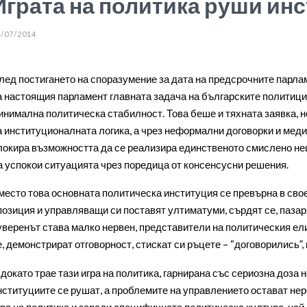
Играта на политика руши ин
/07/2014
лед постигането на споразумение за дата на предсрочните парла
а настоящия парламент главната задача на българските политици 
инимална политическа стабилност. Това беше и тяхната заявка, но
а институционалната логика, а чрез неформални договорки и меди
локира възможността да се реализира единственото смислено не
а успокои ситуацията чрез поредица от консенсусни решения.
место това основната политическа институция се превърна в сво
позиция и управляващи си поставят ултиматуми, сърдят се, пазарят
уверенът става малко нервен, представители на политическия ели
е, демонстрират отговорност, стискат си ръцете – “договорились”,
 докато трае тази игра на политика, гарнирана със сериозна доза
нституциите се рушат, а проблемите на управлението остават нер
гра на политика и заради специфичната политическа култура, най-