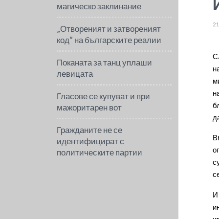
магическо заклинание
21
„Отвореният и затвореният
код” на българските реалии
С
Поканата за танц уплаши
н
левицата
м
н
Гласове се купуват и при
б
мажоритарен вот
д
Гражданите не се
В
идентифицират с
о
политическите партии
с
с
И
и
и