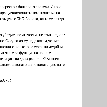
оверието в банковата система. И това
зиращи злословието по отношение на
а ръцете с БНБ. Защото, както се вижда,
а убедим политическия ни елит, че дори
учно. Следва да му подскажем, че ние
ешения, отколкото по ефектни медийни
олитиците са функция на нашите
литиците ни да са различни? Ако ние
азваме законите, защо политиците да го
идски”.