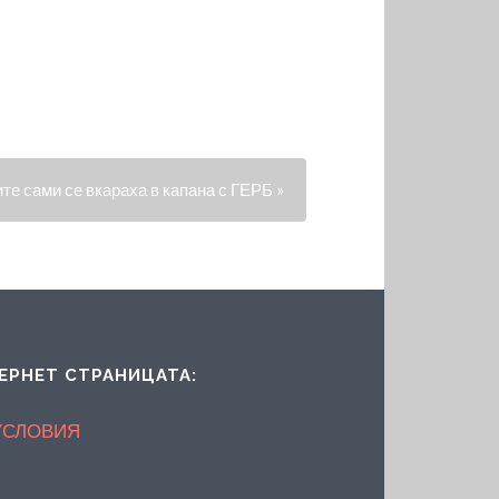
е сами се вкараха в капана с ГЕРБ »
ЕРНЕТ СТРАНИЦАТА:
УСЛОВИЯ