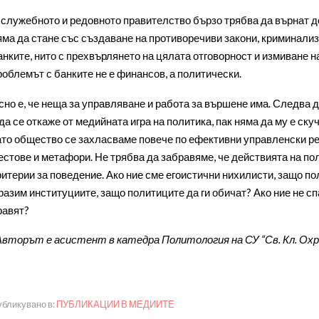
 служебното и редовното правителство бързо трябва да върнат д
яма да стане със създаване на противоречиви закони, криминали
анките, нито с прехвърлянето на цялата отговорност и измиване н
роблемът с банките не е финансов, а политически.
сно е, че неща за управляване и работа за вършене има. Следва д
 да се откаже от медийната игра на политика, пак няма да му е ск
ато общество се захласваме повече по ефективни управленски р
естове и метафори. Не трябва да забравяме, че действията на п
ритерии за поведение. Ако ние сме егоистични нихилисти, защо по
разим институциите, защо политиците да ги обичат? Ако ние не сп
равят?
Авторът е асистент в катедра Политология на СУ “Св. Кл. Охр
бликувано в:
ПУБЛИКАЦИИ В МЕДИИТЕ