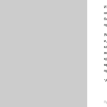
И
н
б
п
Я
и
к
ж
к
м
п
*
Пу