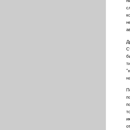
н
с
к
н
а
Д
С
б
т
“
н
П
п
п
т
и
о