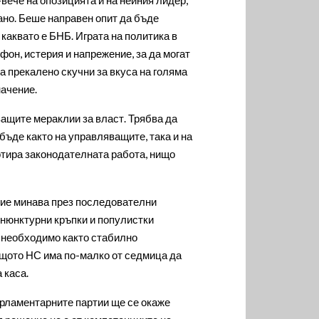
но. Беше направен опит да бъде
каквато е БНБ. Играта на политика в
фон, истерия и напрежение, за да могат
 прекалено скучни за вкуса на голяма
начение.
ащите мераклии за власт. Трябва да
бъде както на управляващите, така и на
отира законодателната работа, нищо
ение минава през последователни
онюнктурни кръпки и популистки
е необходимо както стабилно
ящото НС има по-малко от седмица да
 каса.
парламентарните партии ще се окаже