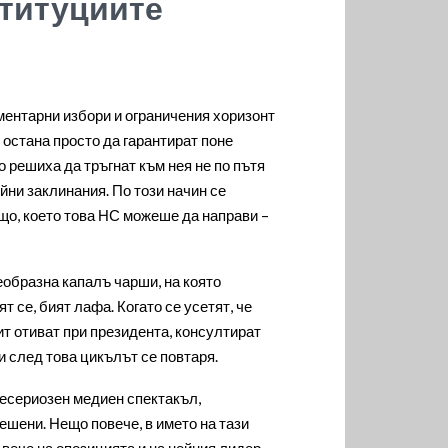
ституциите
ментарни избори и ограничения хоризонт
остана просто да гарантират поне
 решиха да тръгнат към нея не по пътя
йни заклинания. По този начин се
що, което това НС можеше да направи –
еобразна капалъ чарши, на която
 се, бият лафа. Когато се усетят, че
т отиват при президента, консултират
 и след това цикълът се повтаря.
 несериозен медиен спектакъл,
ешени. Нещо повече, в името на тази
вече на опозицията и на нейния лидер,