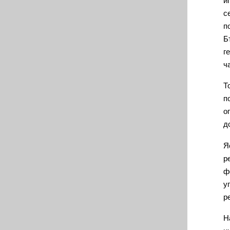
с
п
Б
г
ч
Т
п
о
д
Я
р
ф
у
р
Н