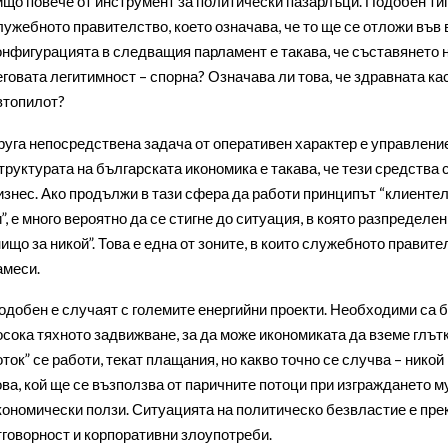
ищо повече от инструмент за политически пазарлъци. Подобен тип
лужебното правителство, което означава, че то ще се отложи във 
онфигурацията в следващия парламент е такава, че съставянето н
еговата легитимност – спорна? Означава ли това, че здравната к
втопилот?
руга непосредствена задача от оперативен характер е управление
труктурата на българската икономика е такава, че тези средства
изнес. Ако продължи в тази сфера да работи принципът “клиентел
и”, е много вероятно да се стигне до ситуация, в която разпределе
нищо за никой”. Това е една от зоните, в които служебното правите
амеси.
одобен е случаят с големите енергийни проекти. Необходими са б
осока тяхното задвижване, за да може икономиката да вземе глътк
оток” се работи, текат плащания, но какво точно се случва – никой
ова, кой ще се възползва от паричните потоци при изграждането м
кономически ползи. Ситуацията на политическо безвластие е прек
тговорност и корпоративни злоупотреби.