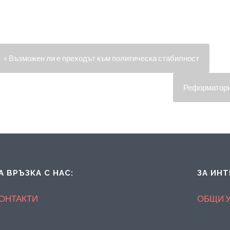
« Възможен ли е преходът към политическа стабилност
Реформаторит
А ВРЪЗКА С НАС:
ЗА ИНТ
ОНТАКТИ
ОБЩИ 