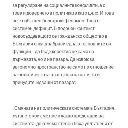
за регулиране на социалните конфликти, а с
това и доверието в политиката като цяло. И това
не е собствен български феномен. Това е
системен дефицит. В подобен контекст
новосъздаващото се гражданско общество в
България сякаш забрави една от основните си
функции – да бъде коректив не само на
държавата, но и на пазара. Да извоюва
автономно пространство не само по отношение
на политическата власт, но и на натиска и
принудите, идващи от пазара”.
„Смяната на политическата система в България,
лутането кои сме ние и какво представлява
системата, до голяма степен бяха уплътнени от