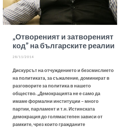
„Отвореният и затвореният
код” на българските реалии
28/11/2014
Дискурсът на отчуждението
и безсмислието
на политиката, за съжаление, доминират в
разговорите за политика в нашето
общество. „Демокрацията не е само да
имаме формални институции – много
партии, парламент и т.н. Истинската
демокрация до голямастепен зависи от
рамките, чрез които гражданите