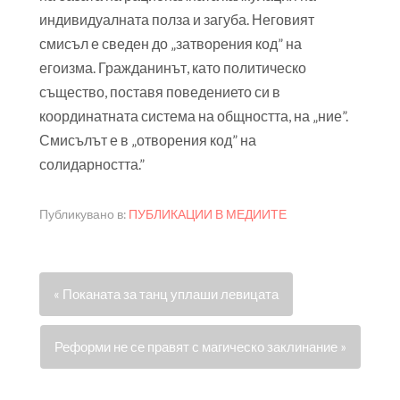
индивидуалната полза и загуба. Неговият
смисъл е сведен до „затворения код” на
егоизма. Гражданинът, като политическо
същество, поставя поведението си в
координатната система на общността, на „ние”.
Смисълът е в „отворения код” на
солидарността.”
Публикувано в:
ПУБЛИКАЦИИ В МЕДИИТЕ
« Поканата за танц уплаши левицата
Реформи не се правят с магическо заклинание »