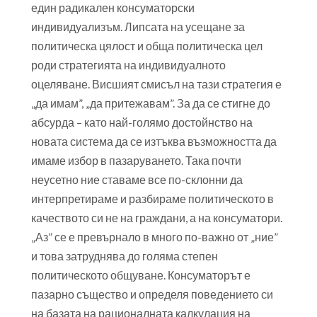
един радикален консуматорски
индивидуализъм. Липсата на усещане за
политическа цялост и обща политическа цел
роди стратегията на индивидуалното
оцеляване. Висшият смисъл на тази стратегия е
„да имам”, „да притежавам”. За да се стигне до
абсурда – като най-голямо достойнство на
новата система да се изтъква възможността да
имаме избор в пазаруването. Така почти
неусетно ние ставаме все по-склонни да
интерпретираме и разбираме политическото в
качеството си не на граждани, а на консуматори.
„Аз” се е превърнало в много по-важно от „ние”
и това затруднява до голяма степен
политическото общуване. Консуматорът е
пазарно същество и определя поведението си
на базата на рационалната калкулация на