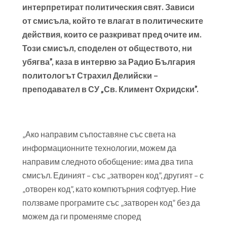
интерпретират политическия свят. Зависи
от смисъла, който те влагат в политическите
действия, които се разкриват пред очите им.
Този смисъл, споделен от обществото, ни
убягва”, каза в интервю за Радио България
политологът Страхил Делийски –
преподавател в СУ „Св. Климент Охридски”.
„Ако направим съпоставяне със света на
информационните технологии, можем да
направим следното обобщение: има два типа
смисъл. Единият – със „затворен код”, другият – с
„отворен код”, като компютърния софтуер. Ние
ползваме програмите със „затворен код” без да
можем да ги променяме според