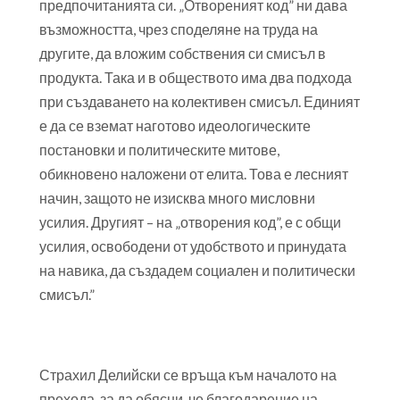
предпочитанията си. „Отвореният код” ни дава
възможността, чрез споделяне на труда на
другите, да вложим собствения си смисъл в
продукта. Така и в обществото има два подхода
при създаването на колективен смисъл. Единият
е да се вземат наготово идеологическите
постановки и политическите митове,
обикновено наложени от елита. Това е лесният
начин, защото не изисква много мисловни
усилия. Другият – на „отворения код”, е с общи
усилия, освободени от удобството и принудата
на навика, да създадем социален и политически
смисъл.”
Страхил Делийски се връща към началото на
прехода, за да обясни, че благодарение на